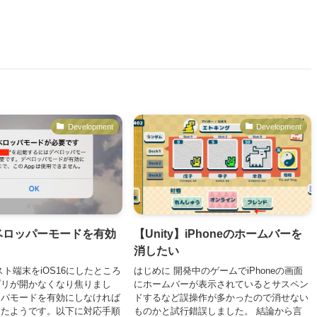
Development
Development
 デベロッパーモードを有効
【Unity】iPhoneのホームバーを
消したい
スト端末をiOS16にしたところ
はじめに 開発中のゲームでiPhoneの画面
プリが開かなくなり焦りまし
にホームバーが表示されているとサスペン
ッパモードを有効にしなければ
ドするなど誤操作が多かったので消せない
ったようです。以下に対応手順
ものかと試行錯誤しました。 結論から言