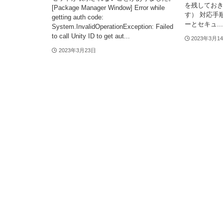
を残してお
[Package Manager Window] Error while
す） 対応手
getting auth code:
ーとセキュ...
System.InvalidOperationException: Failed
to call Unity ID to get aut...
2023年3月1
2023年3月23日