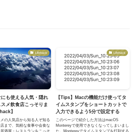
Lifehack
Lifehack
食にも使える人気・隠れ
【Tips】Macの機能だけ使ってタ
ススメ飲食店こっそりま
イムスタンプをショートカットで
hack】
入力できるよう5分で設定する
スメの人気店から知る人ぞ知る
このページで紹介した方法はmacOS
お店まで、気軽な食事や会食な
Montereyで使用できなくなってしまいまし
る居酒屋・レストランをこっそ
た。Montereyでタイムスタンプを打刻する