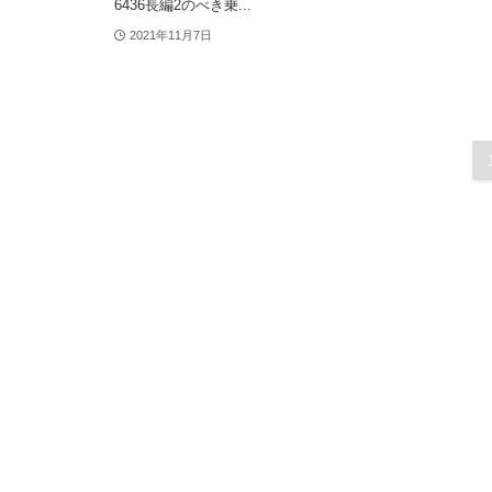
6436長編2のべき乗...
2021年11月7日