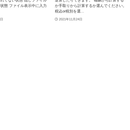
れてない状態 隠しファイル
逆算したりできます。 報酬から計算する
状態 ファイル表示中に入力
か手取りから計算するか選んでください。
税込or税別を選...
0日
2021年11月24日