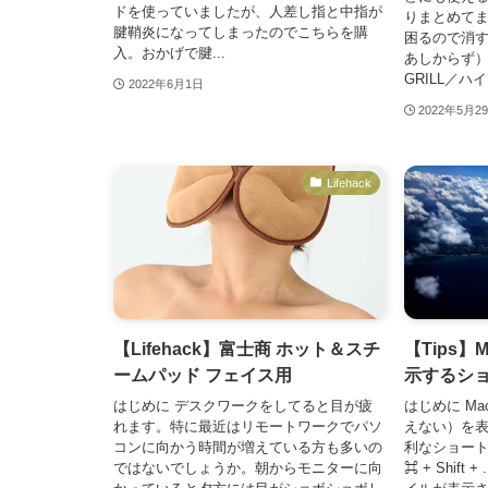
ドを使っていましたが、人差し指と中指が
りまとめて
腱鞘炎になってしまったのでこちらを購
困るので消
入。おかげで腱...
あしからず） 予
GRILL／ハイ.
2022年6月1日
2022年5月2
Lifehack
【Lifehack】富士商 ホット＆スチ
【Tips
ームパッド フェイス用
示するシ
はじめに デスクワークをしてると目が疲
はじめに M
れます。特に最近はリモートワークでパソ
えない）を
コンに向かう時間が増えている方も多いの
利なショートカッ
ではないでしょうか。朝からモニターに向
⌘ + Shift