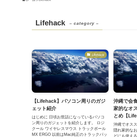
Lifehack
– category –
Lifehack
【Lifehack】パソコン周りのガジ
沖縄で会
ェット紹介
家的なオ
とめ【Life
はじめに 日頃お世話になっているパソコ
ン周りのガジェットを紹介します。 ロジ
沖縄でオス
クール ワイヤレスマウス トラックボール
隠れ家的な
MX ERGO 以前はMac純正のトラックパッ
どにも使え