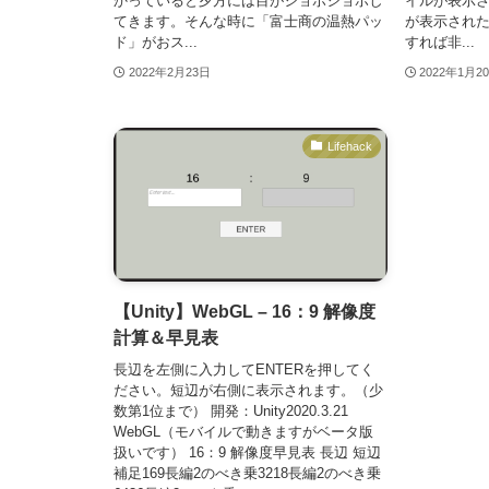
かっていると夕方には目がショボショボし
イルが表示さ
てきます。そんな時に「富士商の温熱パッ
が表示された
ド」がおス...
すれば非...
2022年2月23日
2022年1月2
Lifehack
【Unity】WebGL – 16：9 解像度
計算＆早見表
長辺を左側に入力してENTERを押してく
ださい。短辺が右側に表示されます。（少
数第1位まで） 開発：Unity2020.3.21
WebGL（モバイルで動きますがベータ版
扱いです） 16：9 解像度早見表 長辺 短辺
補足169長編2のべき乗3218長編2のべき乗