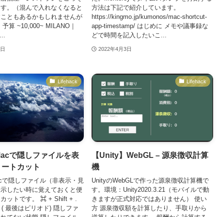
ます。（混んで入れなくなると
方法は下記で紹介しています。
すこともあるかもしれませんが
https://kingmo.jp/kumonos/mac-shortcut-
算 ~10,000~ MILANO｜
app-timestamp/ はじめに メモや議事録な
..
どで時間を記入したいこ...
9日
2022年4月3日
Lifehack
Lifehack
】Macで隠しファイルを表
【Unity】WebGL – 源泉徴収計算
ョートカット
機
acで隠しファイル（非表示・見
UnityのWebGLで作った源泉徴収計算機で
表示したい時に覚えておくと便
す。環境：Unity2020.3.21（モバイルで動
トです。 ⌘ + Shift + .
きますが正式対応ではありません） 使い
 + . ( 最後はピリオド) 隠しファ
方 源泉徴収額を計算したり、手取りから