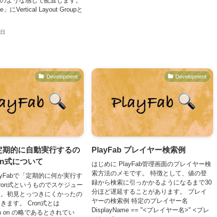
画像のような感じで配置します。
e」にVertical Layout Groupと
4日
Development
Development
b 定期的に自動実行するの
PlayFab プレイヤー検索例
on式について
はじめに PlayFab管理画面のプレイヤー検
索方法のメモです。 特徴として、値の登
ayFabで「定期的に何か実行す
録から検索に引っかかるようになるまで30
ron式というものでスケジュー
分ほど遅延することがあります。 プレイ
す。初見とっつきにくかったの
ヤーの検索例 特定のプレイヤー名
きます。 Cron式とは
DisplayName == "<プレイヤー名>" <プレ
run on の略であるとされてい