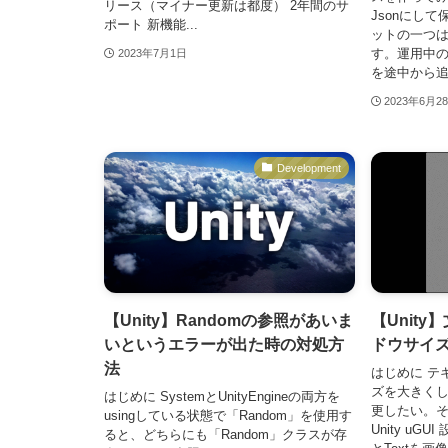
リース（マイナー更新は都度） 2年間のサ
Jsonにして
ポート 新機能...
ットの一つ
す。運用中
2023年7月1日
を途中から追加
2023年6月2
Development
【Unity】Randomの参照があいま
【Unit
いというエラーが出た時の対処方
ドウサイ
法
はじめに テ
ズを大きく
はじめに SystemとUnityEngineの両方を
更したい。
usingしている状態で「Random」を使用す
Unity uG
ると、どちらにも「Random」クラスが存