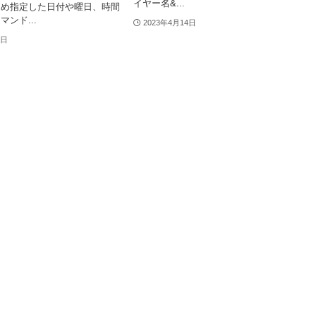
イヤー名&...
じめ指定した日付や曜日、時間
ンド...
2023年4月14日
5日