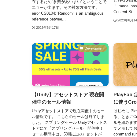
とTextを
在するため"参照があいまい"ということで
「Image_bas
エラーが出ます。その対象方法です。
Content Si...
error CS0104: 'Random' is an ambiguous
reference betwee...
2023年6月1
2023年6月17日
Development
【Unity】アセットストア 現在開
PlayFa
催中のセール情報
に使うCr
Unityアセットストアで現在開催中のセー
はじめに Pl
ル情報です。 こちらのセールは終了しま
る」ときにC
した。 スプリングセール Unityアセットス
ルを組みま
トアにて「スプリングセール」開催中！
でメモしてお
セール期間中は、500以上のアセットが
command 