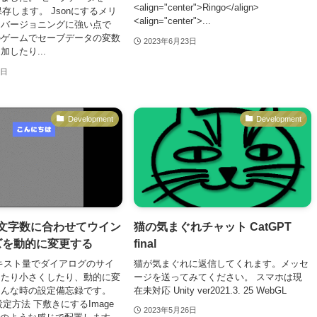
<align="center">Ringo</align>
保存します。 Jsonにするメリ
<align="center">...
はバージョニングに強い点で
のゲームでセーブデータの変数
2023年6月23日
したり...
8日
Development
Development
y】文字数に合わせてウイン
猫の気まぐれチャット CatGPT
ズを動的に変更する
final
キスト量でダイアログのサイ
猫が気まぐれに返信してくれます。メッセ
したり小さくしたり、動的に変
ージを送ってみてください。 スマホは現
そんな時の設定備忘録です。
在未対応 Unity ver2021.3. 25 WebGL
UI 設定方法 下敷きにするImage
2023年5月26日