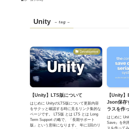
Unity
– tag –
Development
【Unity】LTS版について
【Unity】
Json保
はじめに UnityのLTS版について更新内容
ラスを作
をサクッと確認する時に見るリンク集的な
ページです。 LTS版 とは LTS とは Long
はじめに Un
Term Support の略で、「長期サポート
Save』を
版」という意味になります。 年に1回のリ
スを作ってみ