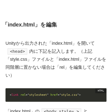
「index.html」を編集
Unityから出力された「index.html」を開いて
内に下記を記入します。（上記
<head>
「style.css」ファイルと
「index.html」ファイルを
同階層に置かない場合は「rel」を編集してくださ
い）
<
link
rel
=
"
stylesheet
"
href
=
"
style.css
"
>
「index.html」の
と
<body style= >