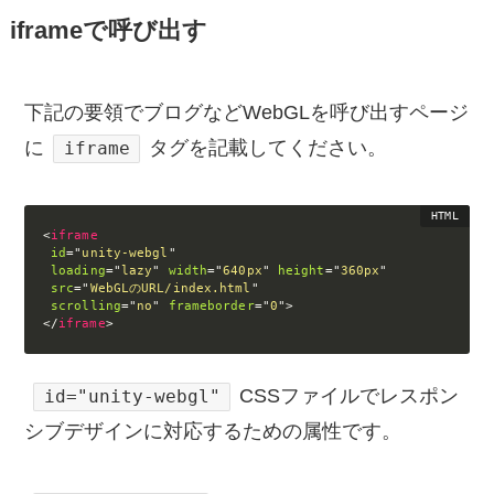
iframeで呼び出す
下記の要領でブログなどWebGLを呼び出すページ
に
タグを記載してください。
iframe
<
iframe
id
=
"
unity-webgl
"
loading
=
"
lazy
"
width
=
"
640px
"
height
=
"
360px
"
src
=
"
WebGLのURL/index.html
"
scrolling
=
"
no
"
frameborder
=
"
0
"
>
</
iframe
>
CSSファイルでレスポン
id="unity-webgl"
シブデザインに対応するための属性です。