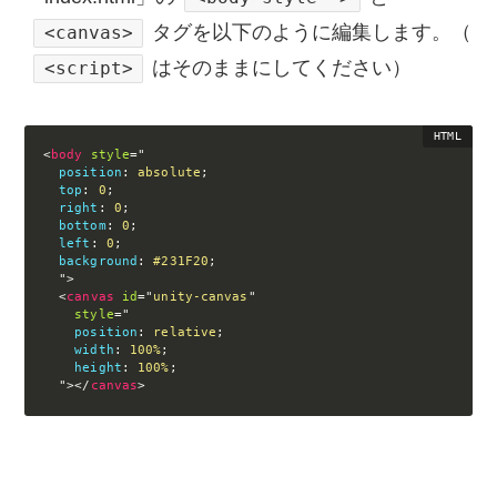
タグを以下のように編集します。（
<canvas>
はそのままにしてください）
<script>
<
body
style
="
position
:
 absolute
;
top
:
 0
;
right
:
 0
;
bottom
:
 0
;
left
:
 0
;
background
:
 #231F20
;
"
>
<
canvas
id
=
"
unity-canvas
"
style
="
position
:
 relative
;
width
:
 100%
;
height
:
 100%
;
"
>
</
canvas
>