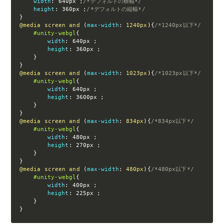
width
:
 640px 
;
/*デフォルトの横幅*/
height
:
 360px 
;
/*デフォルトの縦幅*/
}
@media
 screen and 
(
max-width
:
 1240px
)
{
/*1240px以下*/
#unity-webgl
{
width
:
 640px 
;
height
:
 360px 
;
}
}
@media
 screen and 
(
max-width
:
 1023px
)
{
/*1023px以下*/
#unity-webgl
{
width
:
 640px 
;
height
:
 3600px 
;
}
}
@media
 screen and 
(
max-width
:
 834px
)
{
/*834px以下*/
#unity-webgl
{
width
:
 480px 
;
height
:
 270px 
;
}
}
@media
 screen and 
(
max-width
:
 480px
)
{
/*480px以下*/
#unity-webgl
{
width
:
 400px 
;
height
:
 225px 
;
}
}