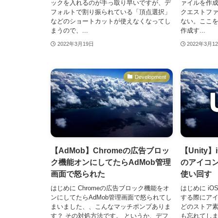
ックを入れるのが手っ取り早いですが、デ
ァイルを作成
フォルトで割り振られている「頂点選択」
クエストフ
などのショートカットが使えなくなってし
ない。ここを飛ば
まうので、...
作成す...
2022年3月19日
2022年3月1
Development
【AdMob】Chromeの広告ブロッ
【Unity】i
ク機能オンにしてたらAdMob管理
のアイコ
画面で怒られた
使い回す
はじめに Chromeの広告ブロック機能をオ
はじめに iOS
ンにしてたらAdMob管理画面で怒られてし
する際にア
まいました、、こんなマッチポンプありま
どのストア
す？ その対処方法です。 というか、デフ
も忘れてし