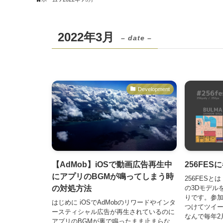
2022年3月
– date –
Development
【AdMob】iOSで動画広告再生中
256FE
にアプリのBGMが鳴ってしまう時
256FESとは
の対処方法
の3Dモデルを
りです。参加方
はじめに iOSでAdMobのリワードやインタ
つけてツイー
ースティシャル広告が再生されているのに
なんで毎年2
アプリのBGMが裏で鳴ったまま止まらな