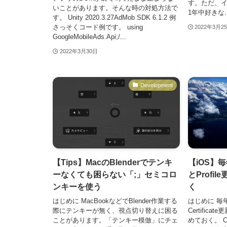
す。ただ、
いことがあります。そんな時の対処方法で
1年中好きな..
す。 Unity 2020.3.27AdMob SDK 6.1.2 例
さっそくコード例です。 using
2022年3月2
GoogleMobileAds.Api;/...
2022年3月30日
Development
【Tips】MacのBlenderでテンキ
【iOS】毎年
ーなくても困らない「;」セミコロ
とProfi
ンキーを使う
く
はじめに MacBookなどでBlender作業する
はじめに 毎
際にテンキーが無く、視点切り替えに困る
Certifica
ことがあります。「テンキー模倣」にチェ
めておく。 Ce