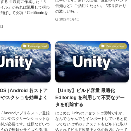
ば幸いです。新作の広報、宣伝やイベント
する ※以前に作成した「リ
告知などにご活用ください。 *移り変わり
ァイル」があれば流用して構わ
の激しい時...
して次項「Certificateを
2022年3月4日
2日
Development
Development
OS | Android 各ストア
【Unity】ビルド容量 最適化
ンやスクショを効率よく
Editor.log を利用して不要なデー
タを削除する
 / Androdアプリをストア登録
はじめに Unityのアセットは便利ですが、
イコンやスクリーンショットな
なんでもかんでもインポートしていると使
素材が必要です。仕様などいつ
ってないはずのテクスチャもビルドに取り
まうので種類やサイズや流用に
込まれてビルド容量肥大化の原因になって