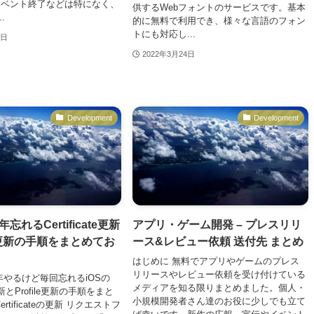
イベント終了などは特になく、
供するWebフォントのサービスです。基本
.
的に無料で利用でき、様々な言語のフォン
トにも対応し...
5日
2022年3月24日
Development
Development
忘れるCertificate更新
アプリ・ゲーム開発 – プレスリリ
le更新の手順をまとめてお
ース&レビュー依頼 送付先 まとめ
はじめに 無料でアプリやゲームのプレス
リリースやレビュー依頼を受け付けている
年やるけど毎回忘れるiOSの
メディアを知る限りまとめました。個人・
te更新とProfile更新の手順をまと
小規模開発者さん達のお役に少しでも立て
rtificateの更新 リクエストフ