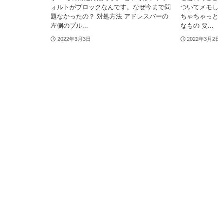
ォルトがブロックなんです。なぜ今まで問
ついてメモ
題なかったの？ 対処方法 アドレスバーの
ちゃちゃっと
左側のプル...
なもの 要...
2022年3月3日
2022年3月2