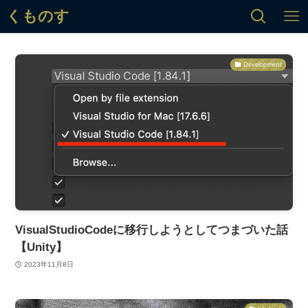
くものす
Development
VisualStudioCodeに移行しようとしてつまづいた話
【Unity】
2023年11月8日