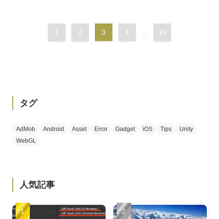
1
2
3
4
...
19
タグ
AdMob
Android
Asset
Error
Gadget
iOS
Tips
Unity
WebGL
人気記事